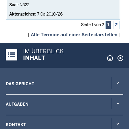
N322
7 Ca 2010/26
Seite 1 von 2
1
2
[
Alle Termine auf einer Seite darstellen
]
IM ÜBERBLICK
Justiz-Portal im Überblick:
INHALT
DAS GERICHT
AUFGABEN
KONTAKT