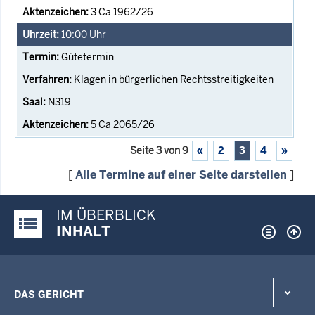
3 Ca 1962/26
10:00
Uhr
Gütetermin
Klagen in bürgerlichen Rechtsstreitigkeiten
N319
5 Ca 2065/26
Seite 3 von 9
«
2
3
4
»
[
Alle Termine auf einer Seite darstellen
]
IM ÜBERBLICK
Justiz-Portal im Überblick:
INHALT
DAS GERICHT