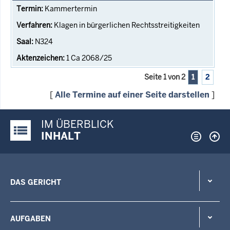
Kammertermin
Klagen in bürgerlichen Rechtsstreitigkeiten
N324
1 Ca 2068/25
Seite 1 von 2
1
2
[
Alle Termine auf einer Seite darstellen
]
IM ÜBERBLICK
Justiz-Portal im Überblick:
INHALT
DAS GERICHT
AUFGABEN