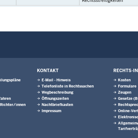
Rechtsstreitigkeiten
KONTAKT
RECHTS-I
ilungspläne
E-Mail - Hinweis
Kosten
Telefonliste in Rechtssachen
Formulare
Wegbeschreibung
Zeugen
fahren
Öffnungszeiten
Gesetze (
 Richter/innen
Nachtbriefkasten
Rechtspre
Impressum
Online-Ver
Elektronis
Allgemeinv
Tarifvertr