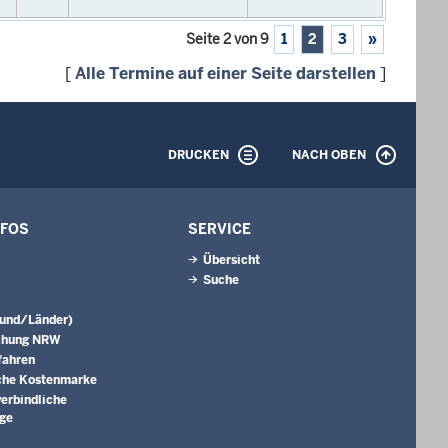
Seite 2 von 9
1
2
3
»
[
Alle Termine auf einer Seite darstellen
]
DRUCKEN
NACH OBEN
NFOS
SERVICE
Übersicht
Suche
Bund/Länder)
chung NRW
fahren
che Kostenmarke
erbindliche
äge