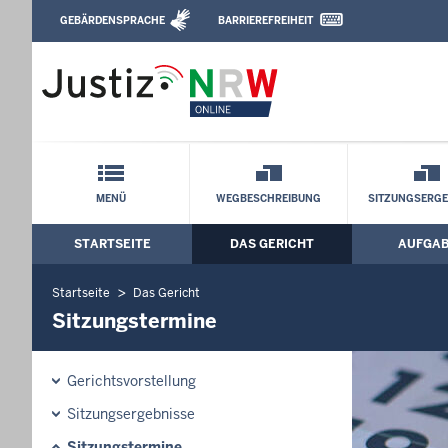
Direkt zum Inhalt
GEBÄRDENSPRACHE
BARRIEREFREIHEIT
Leichte Sprache, Gebärdensprachenvideo u
Arbeitsgericht Essen: Sitzungstermine
Schnellnavigation mit Volltext-Suche
MENÜ
WEGBESCHREIBUNG
SITZUNGSERGE
STARTSEITE
DAS GERICHT
AUFGA
Hauptmenü: Hauptnavigation
Startseite
Das Gericht
Sitzungstermine
Gerichtsvorstellung
Sitzungsergebnisse
Sitzungstermine