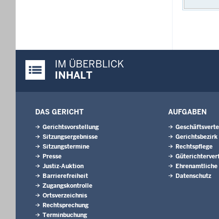
IM ÜBERBLICK
Justiz-Portal im Überblick:
INHALT
DAS GERICHT
AUFGABEN
Gerichtsvorstellung
Geschäftsverte
Sitzungsergebnisse
Gerichtsbezirk
Sitzungstermine
Rechtspflege
Presse
Güterichterver
Justiz-Auktion
Ehrenamtliche
Barrierefreiheit
Datenschutz
Zugangskontrolle
Ortsverzeichnis
Rechtsprechung
Terminbuchung