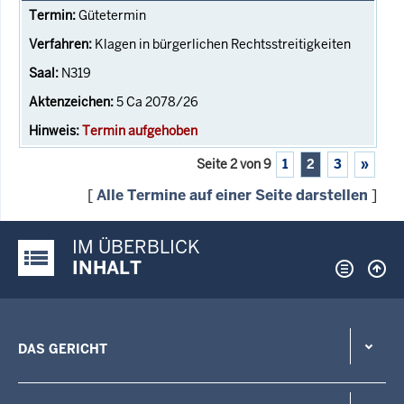
Gütetermin
Klagen in bürgerlichen Rechtsstreitigkeiten
N319
5 Ca 2078/26
Termin aufgehoben
Seite 2 von 9
1
2
3
»
[
Alle Termine auf einer Seite darstellen
]
IM ÜBERBLICK
Justiz-Portal im Überblick:
INHALT
DAS GERICHT