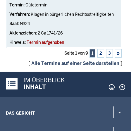
Gütetermin
Klagen in bürgerlichen Rechtsstreitigkeiten
N324
2 Ca 1741/26
Termin aufgehoben
Seite 1 von 9
1
2
3
»
[
Alle Termine auf einer Seite darstellen
]
IM ÜBERBLICK
Justiz-Portal im Überblick:
INHALT
DAS GERICHT