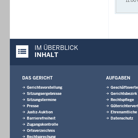
11:00
IM ÜBERBLICK
Justiz-Portal im Überblick:
INHALT
DAS GERICHT
AUFGABEN
Gerichtsvorstellung
Geschäftsverte
Sitzungsergebnisse
Gerichtsbezirk
Sitzungstermine
Rechtspflege
Presse
Güterichterver
Justiz-Auktion
Ehrenamtliche
Barrierefreiheit
Datenschutz
Zugangskontrolle
Ortsverzeichnis
Rechtsprechung