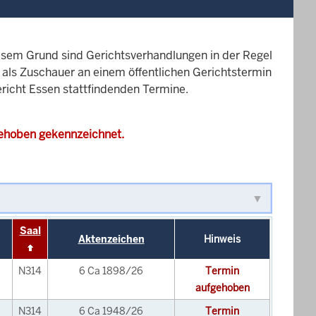
esem Grund sind Gerichtsverhandlungen in der Regel
it als Zuschauer an einem öffentlichen Gerichtstermin
ericht Essen stattfindenden Termine.
gehoben gekennzeichnet.
Saal
Aktenzeichen
Hinweis
N314
6 Ca 1898/26
Termin
aufgehoben
N314
6 Ca 1948/26
Termin