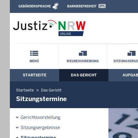
Direkt zum Inhalt
GEBÄRDENSPRACHE
BARRIEREFREIHEIT
Leichte Sprache, Gebärdensprachenvideo u
Arbeitsgericht Essen: Sitzungstermine
Schnellnavigation mit Volltext-Suche
MENÜ
WEGBESCHREIBUNG
SITZUNGSERGE
STARTSEITE
DAS GERICHT
AUFGA
Hauptmenü: Hauptnavigation
Startseite
Das Gericht
Sitzungstermine
Gerichtsvorstellung
Sitzungsergebnisse
Sitzungstermine