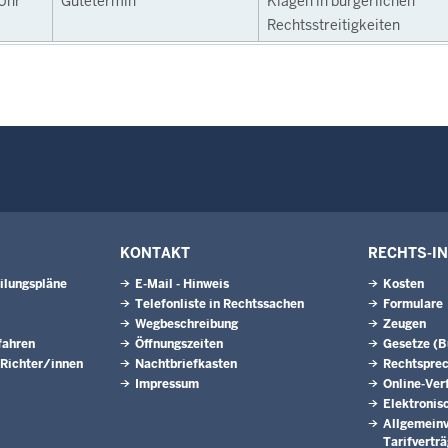
Uhr
Gütetermin
Klagen in bürgerlichen
Rechtsstreitigkeiten
KONTAKT
RECHTS-I
ilungspläne
E-Mail - Hinweis
Kosten
Telefonliste in Rechtssachen
Formulare
Wegbeschreibung
Zeugen
fahren
Öffnungszeiten
Gesetze (
 Richter/innen
Nachtbriefkasten
Rechtspre
Impressum
Online-Ver
Elektronis
Allgemeinv
Tarifvertr