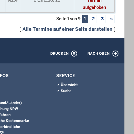
N314
6 Ca 2130/26
Termin
aufgehoben
Seite 1 von 9
1
2
3
»
[
Alle Termine auf einer Seite darstellen
]
DRUCKEN
NACH OBEN
NFOS
SERVICE
Übersicht
Suche
Bund/Länder)
chung NRW
fahren
che Kostenmarke
erbindliche
äge