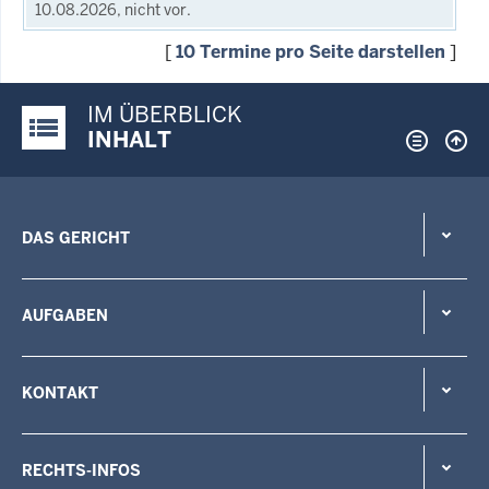
10.08.2026, nicht vor.
[
10 Termine pro Seite darstellen
]
IM ÜBERBLICK
Justiz-Portal im Überblick:
INHALT
DAS GERICHT
AUFGABEN
KONTAKT
RECHTS-INFOS